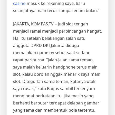
casino
masuk ke rekening saya. Baru
selanjutnya main terus sampai enam bulan.”
JAKARTA, KOMPAS.TV – Judi slot tengah
menjadi ramai menjadi perbincangan hangat.
Hal itu setelah belakangan salah satu
anggota DPRD DKI Jakarta diduga
memainkan game tersebut saat sedang
rapat paripurna. “Jalan-jalan sama teman,
saya malah keluarin handphone terus main
slot, kalau obrolan nggak menarik saya main
slot. Ditegurlah sama teman, katanya otak
saya rusak,” kata Bagus sambil tersenyum
mengingat perkataan itu. Jika mesin yang
berhenti berputar terdapat delapan gambar
yang sama dan membentuk pola tertentu,