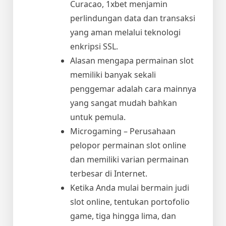
Curacao, 1xbet menjamin
perlindungan data dan transaksi
yang aman melalui teknologi
enkripsi SSL.
Alasan mengapa permainan slot
memiliki banyak sekali
penggemar adalah cara mainnya
yang sangat mudah bahkan
untuk pemula.
Microgaming – Perusahaan
pelopor permainan slot online
dan memiliki varian permainan
terbesar di Internet.
Ketika Anda mulai bermain judi
slot online, tentukan portofolio
game, tiga hingga lima, dan