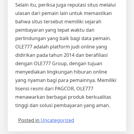
Selain itu, periksa juga reputasi situs melalui
ulasan dari pemain lain untuk memastikan
bahwa situs tersebut memiliki sejarah
pembayaran yang tepat waktu dan
perlindungan yang baik bagi data pemain.
OLE777 adalah platform judi online yang
didirikan pada tahun 2014 dan berafiliasi
dengan OLE777 Group, dengan tujuan
menyediakan lingkungan hiburan online
yang nyaman bagi para pemainnya. Memiliki
lisensi resmi dari PAGCOR, OLE777
menawarkan berbagai produk berkualitas
tinggi dan solusi pembayaran yang aman.
Posted in
Uncategorized