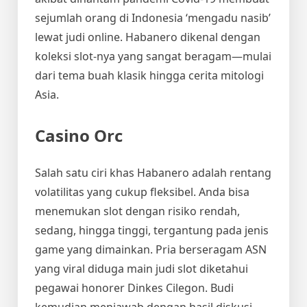
sejumlah orang di Indonesia ‘mengadu nasib’
lewat judi online. Habanero dikenal dengan
koleksi slot-nya yang sangat beragam—mulai
dari tema buah klasik hingga cerita mitologi
Asia.
Casino Orc
Salah satu ciri khas Habanero adalah rentang
volatilitas yang cukup fleksibel. Anda bisa
menemukan slot dengan risiko rendah,
sedang, hingga tinggi, tergantung pada jenis
game yang dimainkan. Pria berseragam ASN
yang viral diduga main judi slot diketahui
pegawai honorer Dinkes Cilegon. Budi