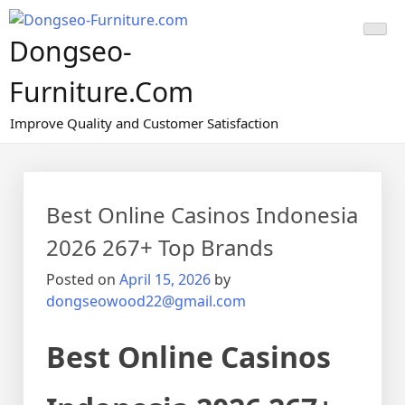
Skip
to
Dongseo-
content
Furniture.com
Improve Quality and Customer Satisfaction
Best Online Casinos Indonesia
2026 267+ Top Brands
Posted on
April 15, 2026
by
dongseowood22@gmail.com
Best Online Casinos