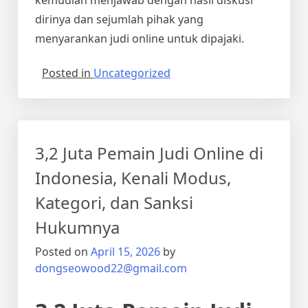
kemudian menjawab dengan hasil diskusi
dirinya dan sejumlah pihak yang
menyarankan judi online untuk dipajaki.
Posted in
Uncategorized
3,2 Juta Pemain Judi Online di
Indonesia, Kenali Modus,
Kategori, dan Sanksi
Hukumnya
Posted on
April 15, 2026
by
dongseowood22@gmail.com