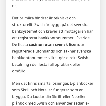
nej.
Det primära hindret är tekniskt och
strukturellt. Swish är byggt på det svenska
banksystemet och kräver att mottagaren har
ett registrerat bankkontonummer i Sverige.
De flesta
casinon utan svensk licens
är
registrerade utomlands och saknar svenska
bankkontonummer, vilket gör direkt Swish-
betalning i de flesta fall opraktisk eller
omöjlig.
Men det finns smarta lösningar. E-plånböcker
som Skrill och Neteller fungerar som en
brygga. Du laddar din Skrill- eller Neteller-
plånbok med Swish och använder sedan e-