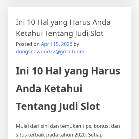
Ini 10 Hal yang Harus Anda
Ketahui Tentang Judi Slot
Posted on
April 15, 2026
by
dongseowood22@gmail.com
Ini 10 Hal yang Harus
Anda Ketahui
Tentang Judi Slot
Mulai dari sini dan temukan tips, bonus, dan
situs terbaik pada tahun 2020. Setiap