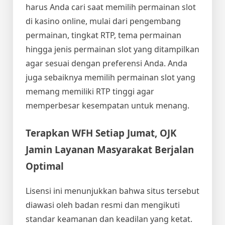
harus Anda cari saat memilih permainan slot
di kasino online, mulai dari pengembang
permainan, tingkat RTP, tema permainan
hingga jenis permainan slot yang ditampilkan
agar sesuai dengan preferensi Anda. Anda
juga sebaiknya memilih permainan slot yang
memang memiliki RTP tinggi agar
memperbesar kesempatan untuk menang.
Terapkan WFH Setiap Jumat, OJK
Jamin Layanan Masyarakat Berjalan
Optimal
Lisensi ini menunjukkan bahwa situs tersebut
diawasi oleh badan resmi dan mengikuti
standar keamanan dan keadilan yang ketat.