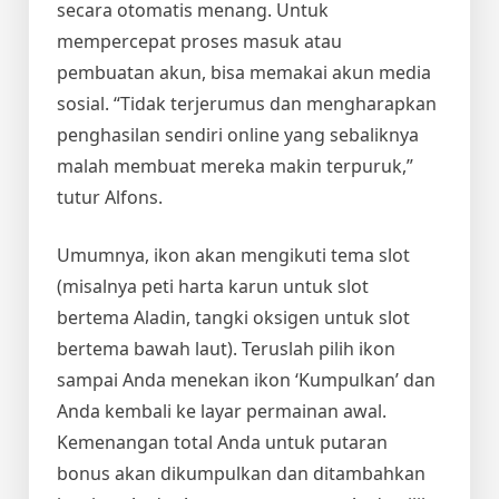
secara otomatis menang. Untuk
mempercepat proses masuk atau
pembuatan akun, bisa memakai akun media
sosial. “Tidak terjerumus dan mengharapkan
penghasilan sendiri online yang sebaliknya
malah membuat mereka makin terpuruk,”
tutur Alfons.
Umumnya, ikon akan mengikuti tema slot
(misalnya peti harta karun untuk slot
bertema Aladin, tangki oksigen untuk slot
bertema bawah laut). Teruslah pilih ikon
sampai Anda menekan ikon ‘Kumpulkan’ dan
Anda kembali ke layar permainan awal.
Kemenangan total Anda untuk putaran
bonus akan dikumpulkan dan ditambahkan