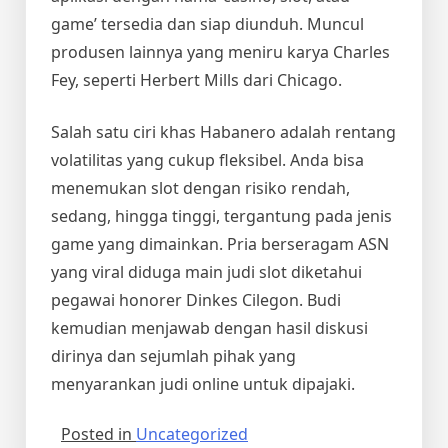
game’ tersedia dan siap diunduh. Muncul
produsen lainnya yang meniru karya Charles
Fey, seperti Herbert Mills dari Chicago.
Salah satu ciri khas Habanero adalah rentang
volatilitas yang cukup fleksibel. Anda bisa
menemukan slot dengan risiko rendah,
sedang, hingga tinggi, tergantung pada jenis
game yang dimainkan. Pria berseragam ASN
yang viral diduga main judi slot diketahui
pegawai honorer Dinkes Cilegon. Budi
kemudian menjawab dengan hasil diskusi
dirinya dan sejumlah pihak yang
menyarankan judi online untuk dipajaki.
Posted in
Uncategorized