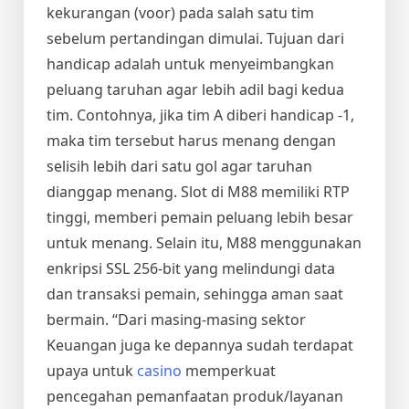
kekurangan (voor) pada salah satu tim
sebelum pertandingan dimulai. Tujuan dari
handicap adalah untuk menyeimbangkan
peluang taruhan agar lebih adil bagi kedua
tim. Contohnya, jika tim A diberi handicap -1,
maka tim tersebut harus menang dengan
selisih lebih dari satu gol agar taruhan
dianggap menang. Slot di M88 memiliki RTP
tinggi, memberi pemain peluang lebih besar
untuk menang. Selain itu, M88 menggunakan
enkripsi SSL 256-bit yang melindungi data
dan transaksi pemain, sehingga aman saat
bermain. “Dari masing-masing sektor
Keuangan juga ke depannya sudah terdapat
upaya untuk
casino
memperkuat
pencegahan pemanfaatan produk/layanan