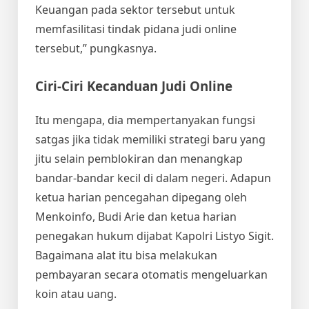
Keuangan pada sektor tersebut untuk
memfasilitasi tindak pidana judi online
tersebut,” pungkasnya.
Ciri-Ciri Kecanduan Judi Online
Itu mengapa, dia mempertanyakan fungsi
satgas jika tidak memiliki strategi baru yang
jitu selain pemblokiran dan menangkap
bandar-bandar kecil di dalam negeri. Adapun
ketua harian pencegahan dipegang oleh
Menkoinfo, Budi Arie dan ketua harian
penegakan hukum dijabat Kapolri Listyo Sigit.
Bagaimana alat itu bisa melakukan
pembayaran secara otomatis mengeluarkan
koin atau uang.